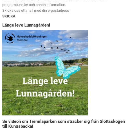
programpunkter och annan information.
Skicka oss ett mail med din e-postadress
SKICKA
Länge leve Lunnagården!
Se videon om Tremilaparken som sträcker sig från Slottsskogen
till Kungsbacka!