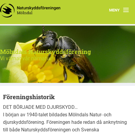
MENY
Hem
Aktiviteter
Mölndals Naturskyddsförening
Vår natur
Vi värnar vår närnatur!
Verksamhet
Kontakta oss
Föreningshistorik
Vår förening
DET BÖRJADE MED DJURSKYDD…
I början av 1940-talet bildades Mölndals Natur- och
djurskyddsförening. Föreningen hade redan då anknytning
till både Naturskyddsföreningen och Svenska