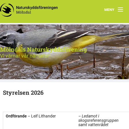
MENY
Hem
Aktiviteter
Mölndals Naturskyddsförening
Vår natur
Vi värnar vår närnatur!
Verksamhet
Kontakta oss
Styrelsen 2026
Vår förening
Ordförande
– Leif Lithander
– Ledamot i
skogsreferensgruppen
samt vattenrådet