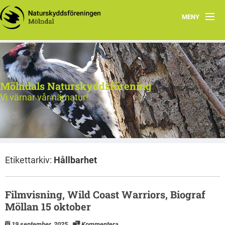
MENY
Hem
Aktiviteter
Mölndals Naturskyddsförening
Vår natur
Vi värnar vår närnatur!
Verksamhet
Kontakta oss
Etikettarkiv:
Hållbarhet
Vår förening
Filmvisning, Wild Coast Warriors, Biograf
Möllan 15 oktober
19 september, 2025
Kommentera